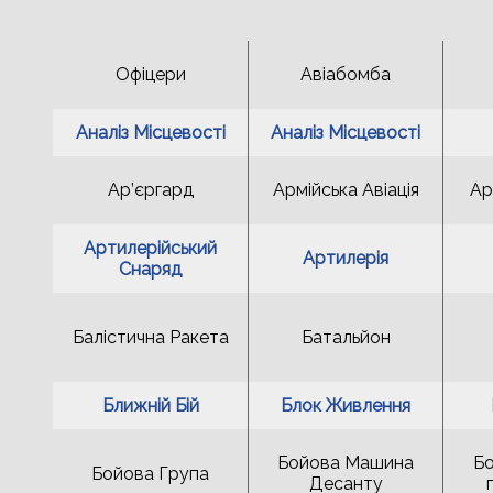
Oфіцери
Авіабомба
Аналіз Місцевості
Аналіз Місцевості
Ар’єргард
Армійська Авіація
Ар
Артилерійський
Артилерія
Снаряд
Балістична Ракета
Батальйон
Ближній Бій
Блок Живлення
Бойова Машина
Б
Бойова Група
Десанту